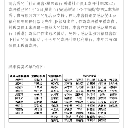
司合辦的「社企總會x星展銀行 香港社企員工嘉許計劃2022」
嘉許禮已於1月13日(星期五) 完滿舉辦！今年頒獎禮得以成功舉
辦，實有賴各方面的配合及支持，在此本會特別要感謝勞工及
福利局副局長何啟明先生, JP親身出席，作為嘉許禮主禮嘉賓，
對獲獎員工來說是一份莫大的鼓舞。本會亦要特別感謝星展銀
行（香港）為我們作出冠名贊助。另外，感謝聖雅各福群會轄
下社企的慷慨捐助，令今年的嘉許計劃順利舉行。本年共有88
位員工獲得嘉許。
詳細得獎名單*如下：