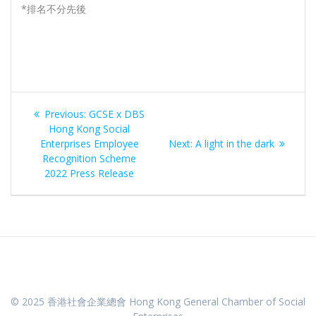
*排名不分先後
Post
Previous
Previous:
GCSE x DBS
navigation
post:
Hong Kong Social
Next
Enterprises Employee
Next:
A light in the dark
post:
Recognition Scheme
2022 Press Release
© 2025 香港社會企業總會 Hong Kong General Chamber of Social