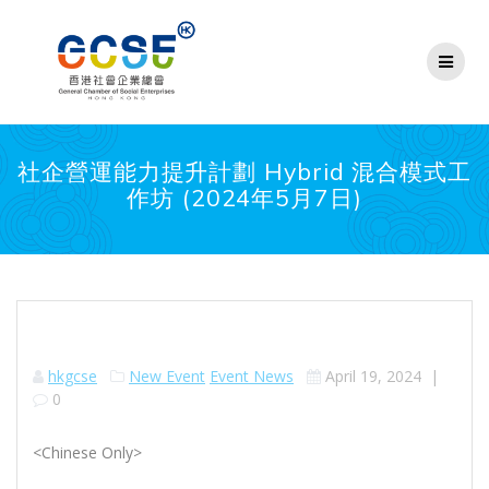
Skip
to
content
社企營運能力提升計劃 Hybrid 混合模式工
作坊 (2024年5月7日)
hkgcse
New Event
Event News
April 19, 2024
|
0
<Chinese Only>