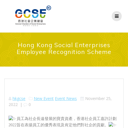
Skip
to
content
Hong Kong Social Enterprises
Employee Recognition Scheme
hkgcse
New Event
Event News
November 25,
2022
|
0
員⼯為社企⻑遠發展的寶貴資產，香港社企員⼯嘉許計劃
2022旨在表揚員⼯的優秀表現及肯定他們對社企的貢獻。