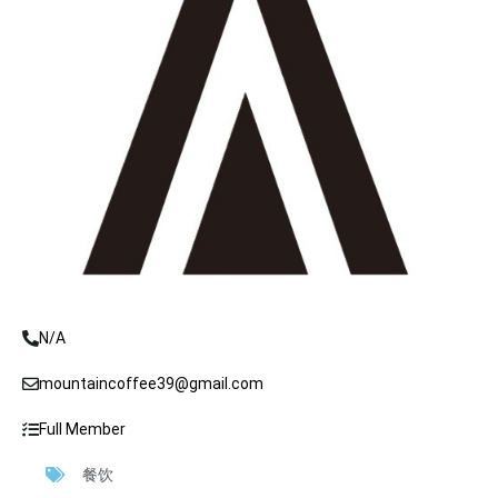
N/A
mountaincoffee39@gmail.com
Full Member
餐饮