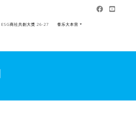
ESG商社共創大獎 26-27
耆乐大本营
司