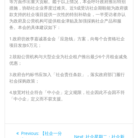
等方面作出重大贡献。鑑于以上情况，本会呼吁政府推出特别
措施，协助社企业界度过难关。近9成受访社企期盼能为政府拨
款支持的社企项目提供一次性的特别补助金，一半受访者亦认
为政府及公营机构可提供租金津贴及加强採购社企产品和服
务。本会的具体建议如下：
1.政府彷效李嘉诚基金会「应急钱」方案，向每个合资格社企
项目发放6万元；
2.鼓励公营机构与大型企业为社企租户推出最少6个月租金减免
优惠；
3.政府合约标书应加入「社会责任条款」，落实政府部门履行
社会採购政策；
4.放宽对社企符合「中小企」定义规限，社企因此不会因不符
「中小企」定义而不获支援。
文
Previous
Previous:
【社企一分
Next
Next:
社企星期二：社企新