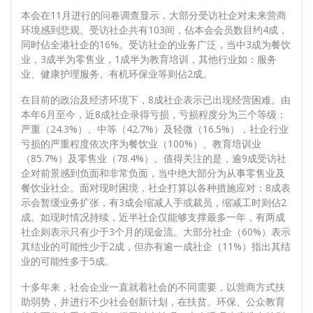
本会在11月进行的问卷调查显示，大部分受访社企对未来营商
环境感到悲观。受访社企共有103间，佔本会会员数目约4成，
同时佔全港社企的16%。受访社企的业务广泛，当中3成为餐饮
业，3成半为零售业，1成半为教育培训，其他行业如：服务
业、健康护理服务、有机环保业等则佔2成。
在目前的政治及经济环境下，8成社企表示已出现经营困难。由
本年6月至今，近8成社企录得亏损，亏损程度分为三个等级：
严重（24.3%）、中等（42.7%）及轻微（16.5%），社企行业
亏损的严重程度依次序为餐饮业（100%）、教育培训业
（85.7%）及零售业（78.4%）。值得关注的是，逾9成受访社
企对前景感到负面和非常负面，当中绝大部分为从事零售业及
餐饮业社企。面对现时困境，社企打算以各种措施应对：8成表
示会暂缓业务扩张，有3成会缩减人手或裁员，缩减工时则佔2
成。
如现时情况持续，近半社企仅能够支撑最多一年，有两成
社企则表示只有少于3个月的现金流。大部分社企（60%）表示
其结业的可能性少于2成，但亦有逾一成社企（11%）指出其结
业的可能性多于5成。
十多年来，社会企业一直就着社会的不同需要，以营商方式扶
助弱势，并进行不少社会创新计划，在扶贫、环保、公众教育