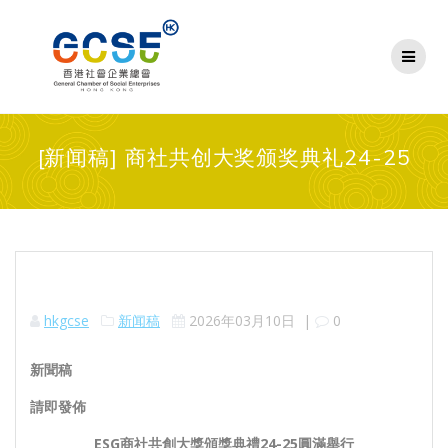
Skip
to
content
[新闻稿] 商社共创大奖颁奖典礼24-25
hkgcse
新闻稿
2026年03月10日
|
0
新聞稿
請即發佈
ESG
商社共創大獎頒獎典禮
24-25
圓滿舉行