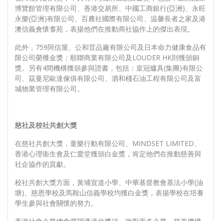
博覽館管理有限公司、香港交易所、中國工商銀行(亞洲)、永旺
永樂(亞洲)有限公司、百農社國際有限公司、温馨長者之家及港
澳信義會懷耆苑，表揚他們在推動商社協作上的傑出表現。
此外，759阿信屋、公和荳品廠有限公司及日本命力健康食品有
限公司榮獲金獎；順聯商業有限公司及LOUDER HK則獲頒銅
獎。另有4間機構獲頒參與證書，包括：皇冠爐具(集團)有限公
司、茲曼尼歐達傢俱有限公司、泗和棧石油工程有限公司及富
城物業管理有限公司。
慈社及校社共創大獎
在慈社共創大獎，童樂行動有限公司、MINDSET LIMITED、
香港心理衞生會及仁愛堂獲頒白金獎，肯定他們在推動慈善與
社企協作的貢獻。
校社共創大獎方面，黃埔宣道小學、中華基督教會基法小學(油
塘)、慈恩學校及馬鞍山信義學校均獲白金獎，表揚學校在培養
學生參與社會關懷的努力。