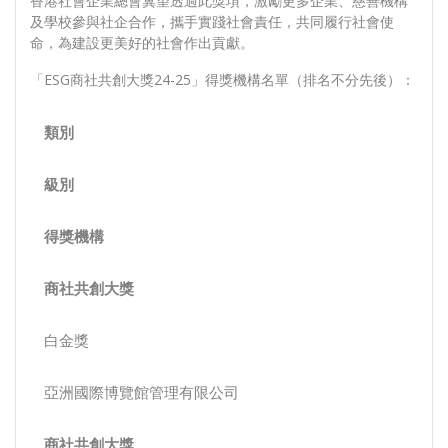
香港社會企業總會冀望透過此獎項，激勵更多企業、慈善機構
及學校參與社企合作，攜手實踐社會責任，共同履行社會使
命，為建設更美好的社會作出貢獻。
「ESG商社共創大獎24-25」得獎機構名單（排名不分先後）：
類別
級別
得獎機構
商社共創大獎
白金獎
亞洲國際博覽館管理有限公司
商社共創大獎