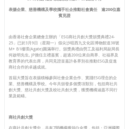
表揚企業、慈善機構及學校攜手社企推動社會責任 逾
200
位嘉
賓見證
由香港社會企業總會主辦的「ESG商社共創大獎頒獎典禮24-
25」已於3月9日（星期一）假尖沙咀西九文化區博物館道38號
M+ B1樓璞(Agate)圓滿舉行。頒獎典禮由勞工及福利局副局長
何啟明先生, JP擔任主禮嘉賓，超過200位來自商界、社福界及
教育界的代表出席，共同見證並嘉許各界別在推動ESG及促進
商社合作的卓越成就。
首屆大獎旨在表揚積極參與社會企業合作、實踐ESG理念的企
業、慈善機構及學校。今年共頒發多個獎項類別，包括商社共
創大獎、慈社共創大獎及校社共創大獎，獲獎機構涵蓋不同行
業及範疇。
商社共創大獎
在商社共創大獎中，共有7間機構獲頒白金獎，包括：亞洲國際