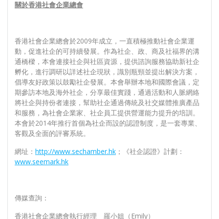
關於香港社會企業總會
香港社會企業總會於2009年成立，一直積極推動社會企業運
動，促進社企的可持續發展。作為社企、政、商及社福界的溝
通橋樑，本會連接社企與社區資源，提供諮詢服務協助新社企
孵化，進行調研以詳述社企現狀，識別瓶頸並提出解決方案，
倡導友好政策以鼓勵社企發展。本會舉辦本地和國際會議，定
期參訪本地及海外社企，分享最佳實踐，通過活動和人脈網絡
將社企與持份者連接，幫助社企通過傳統及社交媒體推廣產品
和服務，為社會企業家、社企員工提供營運能力提升的培訓。
本會於2014年推行首個為社企而設的認證制度，是一套專業、
客觀及全面的評審系統。
網址：
http://www.sechamber.hk
；《社企認證》計劃：
www.seemark.hk
傳媒查詢：
香港社會企業總會執行經理 羅小姐（Emily）