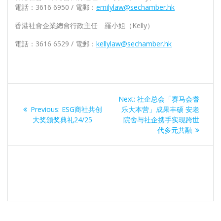
電話：3616 6950 / 電郵：
emilylaw@sechamber.hk
香港社會企業總會行政主任 羅小姐（Kelly）
電話：3616 6529 / 電郵：
kellylaw@sechamber.hk
文
Next
Next:
社企总会「赛马会耆
章
Previous
post:
Previous:
ESG商社共创
乐大本营」成果丰硕 安老
post:
大奖颁奖典礼24/25
院舍与社企携手实现跨世
导
代多元共融
航