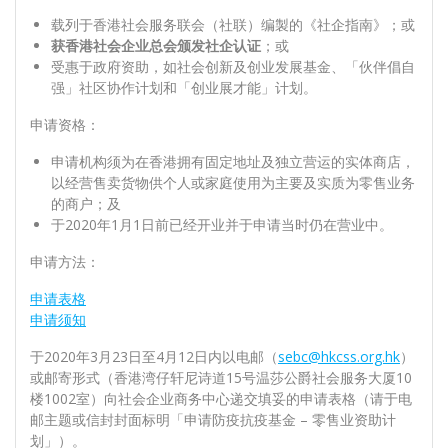
载列于香港社会服务联会（社联）编製的《社企指南》；或
获香港社会企业总会颁发社企认证
；或
受惠于政府资助，如社会创新及创业发展基金、「伙伴倡自
强」社区协作计划和「创业展才能」计划。
申请资格：
申请机构须为在香港拥有固定地址及独立营运的实体商店，
以经营售卖货物供个人或家庭使用为主要及实质为零售业务
的商户；及
于2020年1月1日前已经开业并于申请当时仍在营业中。
申请方法：
申请表格
申请须知
于2020年3月23日至4月12日内以电邮（
sebc@hkcss.org.hk
）
或邮寄形式（香港湾仔轩尼诗道15号温莎公爵社会服务大厦10
楼1002室）向社会企业商务中心递交填妥的申请表格（请于电
邮主题或信封封面标明「申请防疫抗疫基金 – 零售业资助计
划」）。