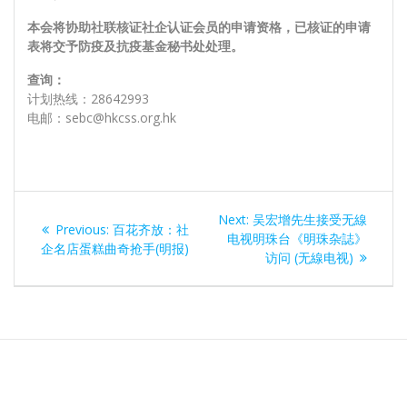
本会将协助社联核证社企认证会员的申请资格，已核证的申请
表将交予防疫及抗疫基金秘书处处理。
查询：
计划热线：28642993
电邮：sebc@hkcss.org.hk
文
Next
Next:
吴宏增先生接受无線
Previous
Previous:
百花齐放：社
章
post:
电视明珠台《明珠杂誌》
post:
企名店蛋糕曲奇抢手(明报)
访问 (无線电视)
导
航