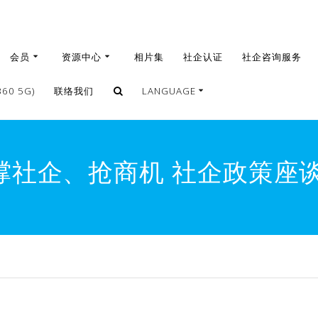
会员
资源中心
相片集
社企认证
社企咨询服务
0 5G)
联络我们
LANGUAGE
繁體
簡體
撑社企、抢商机 社企政策座谈
English