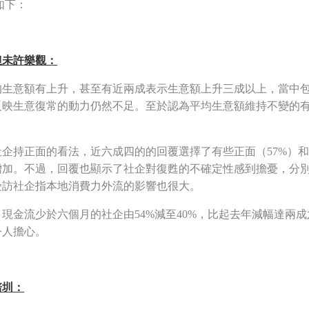
如下：
但未許樂觀：
生意額有上升，甚至有近兩成表示生意額上升三成以上，當中包括
反映生意復常的動力仍然不足。至於認為平均生意額維持不變的
。
企持正面的看法，近六成四的的回覆選擇了有些正面（57%）和
增加。不過，回覆也顯示了社企對復甦的不確定性感到擔憂，分
受訪社企指本地消費力外流的影響也很大。
現金流少於六個月的社企由54%減至40%，比起去年減幅達兩成
令人擔心。
培圳：