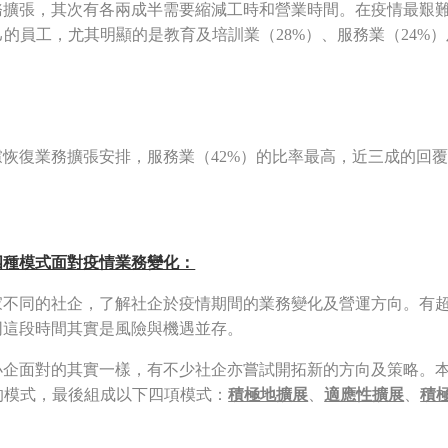
務擴張，其次有各兩成半需要縮減工時和營業時間。在疫情最艱
己的員工，尤其明顯的是教育及培訓業（28%）、服務業（24%
恢復業務擴張安排，服務業（42%）的比率最高，近三成的回
四種模式面對疫情業務變化：
家不同的社企，了解社企於疫情期間的業務變化及營運方向。有
同這段時間其實是風險與機遇並存。
小企面對的其實一樣，有不少社企亦嘗試開拓新的方向及策略。
2的模式，最後組成以下四項模式：
積極地擴展
、
適應性擴展
、
積