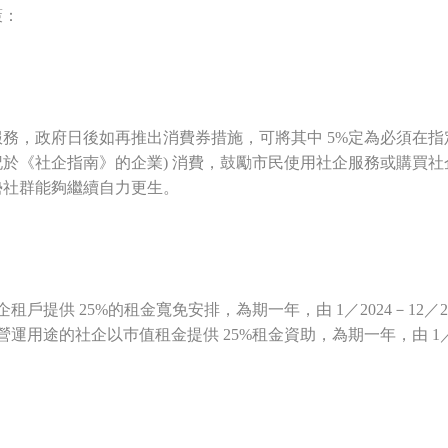
策：
，政府日後如再推出消費券措施，可將其中 5%定為必須在指定社
於《社企指南》的企業) 消費，鼓勵市民使用社企服務或購買
勢社群能夠繼續自力更生。
提供 25%的租金寬免安排，為期一年，由 1／2024－12／20
途的社企以巿值租金提供 25%租金資助，為期一年，由 1／202