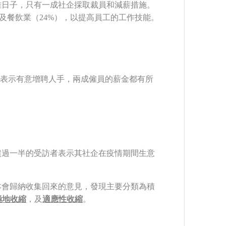
難日子，只有一成社企採取裁員和減薪措施。
）及餐飲業（24%），以提高員工的工作技能。
覆表示有意增聘人手，兩成僱員的薪金都有所
超過一半的受訪者表示其社企在疫情期間生意
本會歸納收集回來的意見，發現主要分類為積
極地收縮
，及
適應性收縮
。