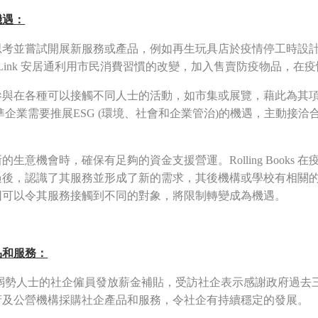
機遇：
思考並嘗試開展新服務或產品，例如再生玩具店於疫情停工時設
er Link 安居通利用市民消費習慣的改變，加入售賣防疫物品，
參與在各種可以接觸不同人士的活動，如市集或展覽，藉此為其
oa 看準企業需要推展ESG (環境、社會和企業管治)的機遇，主
意機會時，確保有足夠的資金支援營運。Rolling Books
過後，認識了其服務並形成了新的需求，其後機構或學校有相關
因可以令其服務接觸到不同的對象，將限制轉變成為機遇。
品和服務：
弱勢人士的社企僱員發放薪金補貼，受訪社企表示感謝政府過去
府及公營機構採購社企產品和服務，令社企有持續穩定的發展。