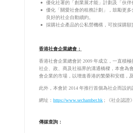
優化社署的「創業展才能」計劃及「伙伴
優化「關愛社會的租務計劃」，鼓勵更多
良好的社企自動續約。
採購社企產品的公私營機構，可按採購額
香港社會企業總會：
香港社會企業總會於 2009 年成立，一
社企、政、商及社福界的溝通橋樑，本會為
會企業的市場，以增進香港的繁榮和安穩，
此外，本會於 2014 年推行首個為社企而
網址：
https://www.sechamber.hk
; 《社企認證
傳媒查詢：