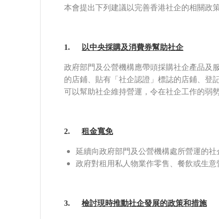
本會提出下列建議以完善香港社企的相關政
1.
以中央採購及消費券幫助社企
政府部門及公營機構應帶頭採購社企產品及服務
的店鋪、貼有「社企認證」標誌的店鋪、登記
可以幫助社企維持營運，令在社企工作的弱
2.
租金寬免
延續向政府部門及公營機構處所營運的社企租戶
政府對租用私人物業作零售、餐飲或生意營運用
3.
檢討現時推動社企發展的政策和措施