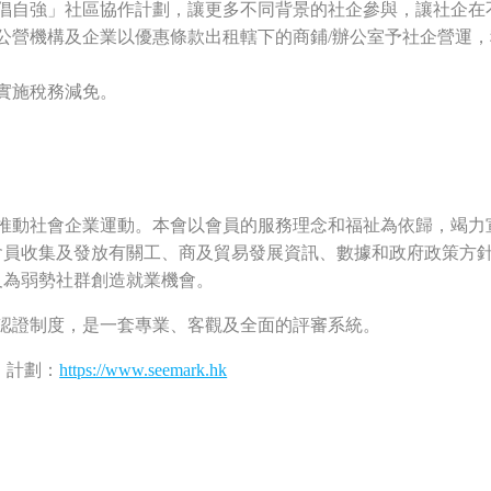
倡自強」社區協作計劃，讓更多不同背景的社企參與，讓社企在
公營機構及企業以優惠條款出租轄下的商鋪/辦公室予社企營運
實施稅務減免。
直積極推動社會企業運動。本會以會員的服務理念和福祉為依歸，竭
會員收集及發放有關工、商及貿易發展資訊、數據和政府政策方
及為弱勢社群創造就業機會。
設的認證制度，是一套專業、客觀及全面的評審系統。
》計劃：
https://www.seemark.hk