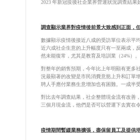
2023 年新冠疫後社企業界營運狀況調查結果
調查顯示業界對疫情後前景大致感到正面，
數據顯示疫情後接近八成的受訪單位表示平均
近六成社企生意的上升幅度只有一至兩成，
然未能復常，尤其是教育及培訓業（24%）
對整年的銷售預期，今年比上年明顯有更多社
況最顯著的改變是市民消費意慾上升和訂單
聘人手應付業務生意增加也有困難。一成半
對比去年調查結果，社企整體現金流有改善，
三個月現金流，他們是否可以營運下去實在
疫情期間暫緩業務擴張，盡保留員工及提供