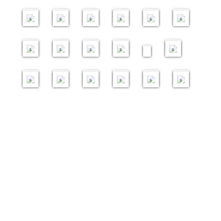
g
企
g
初
g
初
g
初
g
0
g
交
3
3
7
4
4
1
e
星
e
阶
e
阶
e
阶
e
1
e
流
i
i
i
i
i
i
s
期
s
班
s
班
s
班
s
8
s
团
m
m
m
m
m
m
二
a
a
a
a
a
a
2
2
2
1
2
g
g
g
g
g
g
9
5
0
8
2
0
e
e
e
e
e
e
i
i
i
i
i
i
s
s
s
s
s
s
m
m
m
m
m
m
a
a
a
a
a
a
g
g
g
g
g
g
e
e
e
e
e
e
s
s
s
s
s
s