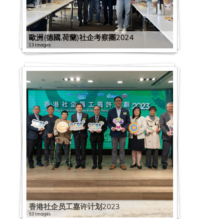
2
2
0
0
2
2
2
0
0
0
2
歐洲(德國,荷蘭)社企考察團2024
3
4
0
13 images
2
2
2
2
社
社
4
5
0
2
2
拼
企
2
企
第
【
2
0
0
2
政
圈
0
總
五
同
2
2
5
1
0
策
–
2
會
波
行
0
0
1
9
2
、
社
3
x
新
抗
2
4
1
0
3
撐
企
0
星
冠
疫
1
0
C
4
2
2
0
社
一
3
展
疫
：
1
4
B
1
0
0
8
企
帶
0
銀
情
物
2
民
3
6
2
2
2
2
、
三
7
香
行
下
资
2
2
建
6
社
0
0
0
4
搶
首
路
A
港
香
社
派
0
0
联
0
企
0
0
2
1
社
商
爾
：
l
社
港
社
企
发
香
2
2
疫
:
星
3
3
0
9
2
企
機
社
創
i
會
社
企
業
】
港
1
0
下
善
期
0
0
2
2
1
0
2
與
社
企
聪
新
b
企
企
圈
界
星
社
1
2
送
用
二
6
2
0
0
1
2
1
0
特
企
考
鸣
、
a
業
員
－
營
展
企
2
1
暖
资
:
渡
「
0
2
2
0
9
1
首
政
察
茶
創
b
總
工
香
運
企
员
2
1
:
讯
《
疫
同
2
1
0
6
1
0
9
政
策
團
座
科
a
會
嘉
港
狀
业
工
8
1
为
科
社
有
行
0
1
0
2
社
9
7
0
2
策
座
2
社
、
交
第
許
社
況
及
嘉
滚
2
社
技
企
道
抗
2
0
1
0
企
0
1
7
0
組
談
0
企
創
流
1
計
企
調
机
许
动
6
企
及
是
:
疫
0
香
0
1
星
7
7
1
2
1
2
2
交
會
2
探
投
會
3
劃
秋
查
构
计
的
睿
送
线
门
S
」
0
港
9
9
期
2
社
6
0
2
9
0
2
2
0
流
3
访
屆
2
季
新
银
划
书
1
程
上
上
1
好
1
E
社
1
开
亚
1
二
0
企
社
1
0
0
1
0
0
2
1
2
會
0
交
聞
行
2
2
社
2
社
9
抗
4
资
5
生
3
C
企
2
电
洲
2
:
2
2
营
企
9
1
6
9
1
1
0
9
香港社企员工嘉许计划2023
0
員
2
易
發
口
0
i
企
i
企
i
疫
i
源
i
意
i
h
业
2
视
公
0
「
0
0
运
星
0
9
1
0
9
9
1
0
1
53 images
大
2
會
佈
罩
2
m
探
m
探
m
物
m
营
m
？
m
a
界
向
「
益
2
社
1
1
能
期
7
0