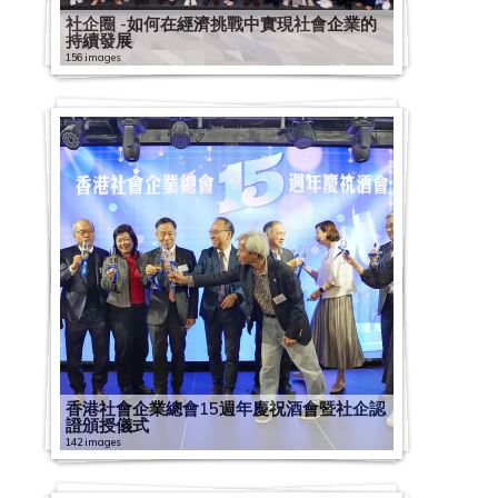
社企圈 -如何在經濟挑戰中實現社會企業的
持續發展
156 images
香港社會企業總會15週年慶祝酒會暨社企認
證頒授儀式
142 images