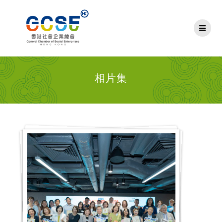
Skip
to
content
相片集