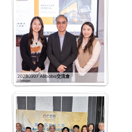
2
2
0
0
2
2
2
0
0
0
2
3
4
0
2
2
2
2
社
4
5
0
2
2
企
第
【
2
0
0
2
20230307 Alibaba交流會
總
五
同
2
2
5
1
0
會
波
行
0
13 images
0
1
9
2
x
新
抗
2
2
4
1
0
0
星
冠
疫
1
0
0
C
4
2
0
展
疫
：
1
2
4
B
1
0
3
銀
情
物
2
1
民
3
6
2
0
2
行
下
资
2
1
建
6
社
0
2
0
香
社
派
0
2
联
0
企
0
「
2
1
港
社
企
发
香
2
2
疫
:
星
3
同
0
9
2
社
企
業
】
港
8
0
下
善
期
0
行
2
2
1
0
2
企
圈
界
星
社
滚
2
送
用
二
6
抗
0
0
1
2
1
0
員
－
營
展
企
动
1
暖
资
:
渡
疫
0
2
2
0
9
1
工
香
運
企
员
的
1
:
讯
《
疫
」
2
1
0
6
1
0
9