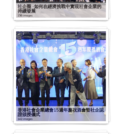
社企圈 -如何在經濟挑戰中實現社會企業的
持續發展
156 images
香港社會企業總會15週年慶祝酒會暨社企認
證頒授儀式
142 images