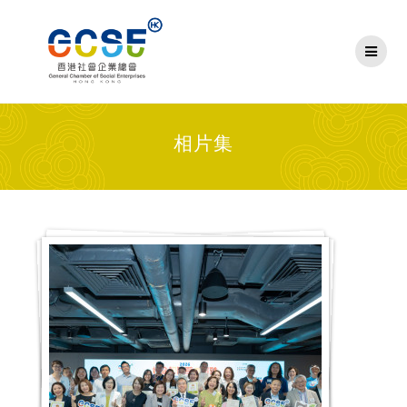
Skip
to
content
相片集