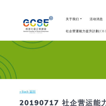
Skip
to
content
关于我们
活动消息
社企營運能力提升計劃(CB36
« Back 返回
20190717 社企营运