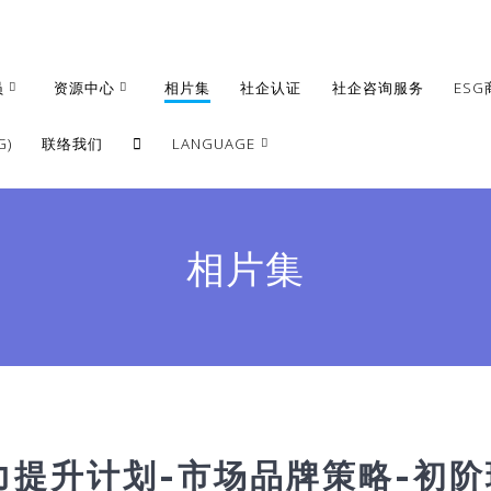
员
资源中心
相片集
社企认证
社企咨询服务
ESG
)
联络我们
LANGUAGE
繁體
簡體
相片集
English
能力提升计划-市场品牌策略-初