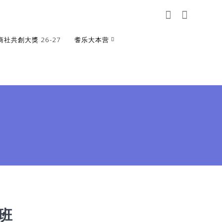
商社共創大獎 26-27
耆乐大本营
阶班