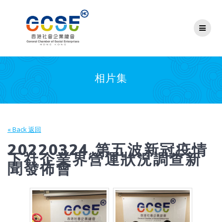
Skip
to
content
相片集
« Back 返回
20220324 第五波新冠疫情
下社企業界營運狀況調查新
聞發佈會