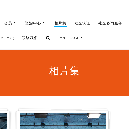
会员
资源中心
相片集
社企认证
社企咨询服务
0 5G)
联络我们
LANGUAGE
繁體
簡體
相片集
English
香
港
社
企
員
工