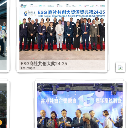
嘉
許
計
劃
2
0
2
2
2
0
0
5
社
2
2
企
9
2
0
圈
5
0
0
-
i
3
4
如
m
2
2
何
a
社
4
5
在
g
企
第
【
ESG商社共创大奖24-25
經
e
總
五
同
2
2
濟
126 images
s
會
波
行
0
0
2
2
挑
x
新
抗
2
2
2
1
0
0
戰
星
冠
疫
1
0
0
9
1
1
中
展
疫
：
1
2
1
0
9
9
2
實
銀
情
物
2
1
9
7
0
0
0
2
現
香
行
下
资
2
1
0
1
7
4
1
0
社
港
香
社
派
0
2
7
7
1
2
1
9
1
會
社
港
社
企
发
香
2
2
社
6
0
2
6
0
9
企
會
社
企
業
】
港
8
0
企
社
1
0
2
社
4
0
業
企
企
圈
界
星
社
滚
2
2
营
企
9
1
0
2
企
1
4
的
業
員
－
營
展
企
动
0
0
运
星
0
9
1
0
营
1
1
2
持
總
工
香
運
企
员
的
1
1
能
期
7
0
9
1
运
社
0
0
續
會
嘉
港
狀
业
工
书
9
9
力
二
1
7
0
9
能
企
社
1
發
第
許
社
況
及
嘉
社
1
年
提
:
1
0
6
0
力
營
企
9