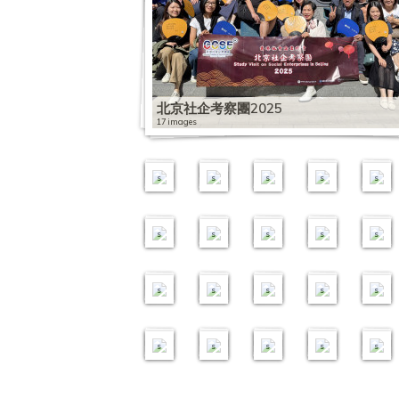
企
考
鸣
、
a
2
视
公
0
「
运
亚
1
中
社
社
社
2
政
察
茶
創
b
向
「
益
2
社
能
2
洲
1
国
企
企
企
0
策
團
座
科
a
社
开
事
周
企
力
0
：
2
高
营
营
营
1
座
2
社
、
交
企
黎
业
年
新
提
1
2
0
级
运
运
运
8
談
0
企
創
流
出
见
研
大
视
升
9
0
1
公
能
能
能
0
會
2
探
投
會
发
我
究
会
点
计
0
1
9
务
力
力
力
5
3
访
：
」
中
2
2
1
1
1
划
5
9
年
员
提
提
提
1
香
节
心
0
」
2
9
4
5
3
–
1
亚
扶
经
升
升
升
7
北京社企考察團2025
城
目
茶
1
分
i
i
i
i
i
商
5
太
贫
济
计
计
计
大
17 images
茶
访
聚
9
享
m
m
m
m
m
业
香
社
委
管
划
划
划
湾
室
问
会
a
a
a
a
a
管
港
企
员
理
1
1
-
-
–
区
柬
g
g
g
g
g
理
0
高
会
研
3
5
1
0
8
财
商
社
考
埔
e
e
e
e
e
高
1
峰
高
讨
i
i
i
i
i
务
业
会
察
寨
s
s
s
s
s
阶
访
会
峰
班
m
m
m
m
m
管
管
使
团
社
班
问
会
a
a
a
a
a
理
理
命
2
企
1
1
g
g
g
g
g
初
初
初
0
交
6
5
3
3
0
e
e
e
e
e
阶
阶
阶
1
流
i
i
i
i
i
s
s
s
s
s
班
班
班
8
团
m
m
m
m
m
a
a
a
a
a
2
2
2
1
2
g
g
g
g
g
5
0
8
2
0
e
e
e
e
e
i
i
i
i
i
s
s
s
s
s
m
m
m
m
m
a
a
a
a
a
g
g
g
g
g
e
e
e
e
e
s
s
s
s
s