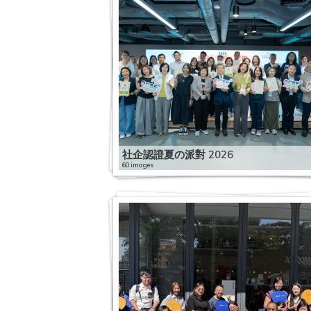
社企認證夏の派對 2026
60 images
2
社
0
拼
企
2
2
1
2
政
圈
0
0
9
2
0
策
–
2
2
2
1
0
2
1
、
社
3
0
0
1
1
0
9
撐
企
0
0
2
2
9
1
0
2
2
2
社
一
3
2
1
0
6
0
9
5
0
0
0
企
帶
0
0
1
0
2
社
5
0
2
0
1
1
1
、
三
7
2
0
1
0
企
2
5
0
8
9
9
9
搶
首
路
A
0
香
0
1
星
1
1
1
第
0
0
0
商
爾
：
l
0
港
9
9
期
社
1
9
9
2
1
1
機
社
創
i
1
开
亚
1
二
企
启
0
2
2
2
1
社
企
聪
新
b
2
电
洲
2
:
营
动
5
期
0
3
6