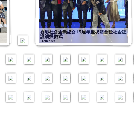
展
1
計
企
調
机
许
企
0
亚
升
「
深
4
1
4
提
運
营
0
3
劃
秋
查
构
计
探
1
0
洲
计
社
圳
香
3
2
升
能
运
2
3
屆
2
季
新
银
划
访
5
9
工
划
企
大
港
商
4
计
力
能
0
2
會
0
交
聞
行
2
2
6
泰
作
–
新
学
特
社
社
划
提
力
2
1
2
員
2
易
發
口
0
0
i
国
组
社
视
社
许
领
创
–
升
提
0
9
福
大
2
會
佈
罩
2
2
m
社
织
会
点
企
秘
袖
无
市
計
升
1
0
田
會
會
1
1
a
企
国
使
」
探
书
交
1
1
1
障
场
劃
计
9
3
區
香港社會企業總會15週年慶祝酒會暨社企認
g
交
际
命
分
访
公
流
2
6
1
2
2
7
6
画
品
–
划
0
2
社
證頒授儀式
e
流
会
初
享
活
会
论
i
i
i
i
i
i
i
创
牌
社
–
3
7
會
s
142 images
团
议
阶
会
动
讲
坛
m
m
m
m
m
m
m
大
策
會
社
2
与
企
班
座
a
a
a
a
a
a
a
赛
略
使
企
8
新
業
1
1
1
2
3
g
g
g
g
g
g
g
颁
中
命
最
社
社
研
7
0
5
3
0
5
0
e
e
e
e
e
e
e
奖
阶
高
佳
创
企
修
i
i
i
i
i
i
i
s
s
s
s
s
s
s
礼
班
階
实
午
会
班
m
m
m
m
m
m
m
班
践
宴
面
a
a
a
a
a
a
a
1
1
1
g
g
g
g
g
g
g
5
5
9
8
9
4
3
e
e
e
e
e
e
e
i
i
i
i
i
i
i
s
s
s
s
s
s
s
m
m
m
m
m
m
m
a
a
a
a
a
a
a
g
g
g
g
g
g
g
e
e
e
e
e
e
e
s
s
s
s
s
s
s