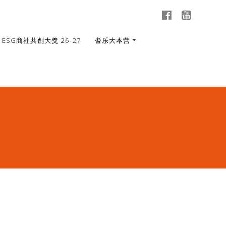
ESG商社共創大獎 26-27
耆乐大本营
「
鏡
頭
下
的
社
會
企
業
」
青
年
攝
影
培
育
計
劃
–
攝
影
展