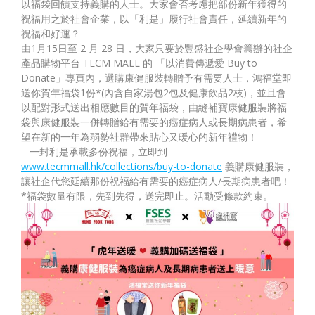
以福袋回饋支持義購的人士。大家會否考慮把部份新年獲得的
祝福用之於社會企業，以「利是」履行社會責任，延續新年的
祝福和好運？
由1月15日至 2 月 28 日，大家只要於豐盛社企學會籌辦的社企
產品購物平台 TECM MALL 的 「以消費傳遞愛 Buy to
Donate」專頁內，選購康健服裝轉贈予有需要人士，鴻福堂即
送你賀年福袋1份*(內含自家湯包2包及健康飲品2枝)，並且會
以配對形式送出相應數目的賀年福袋，由縫補寶康健服裝將福
袋與康健服裝一併轉贈給有需要的癌症病人或長期病患者，希
望在新的一年為弱勢社群帶來貼心又暖心的新年禮物！
一封利是承載多份祝福，立即到
www.tecmmall.hk/collections/buy-to-donate
義購康健服裝，
讓社企代您延續那份祝福給有需要的癌症病人/長期病患者吧！
*福袋數量有限，先到先得，送完即止。活動受條款約束。