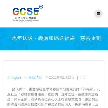
Skip
to
content
「虎年送暖 ‧ 義購加碼送福袋」慈善企劃
hkgcse
最新消息
2022年02月23日
|
0
踏入虎年，由豐盛社企學會夥拍本地健康品牌「鴻福堂」以
及社企「縫補寶康健服裝」推出的「虎年送暖 ‧ 義購加碼送福
袋」慈善企劃，特別為各位善心人士打造雙重驚喜！是次的企
劃將會捐贈康健服裝及新年福袋給癌症病人／長期病患者，及