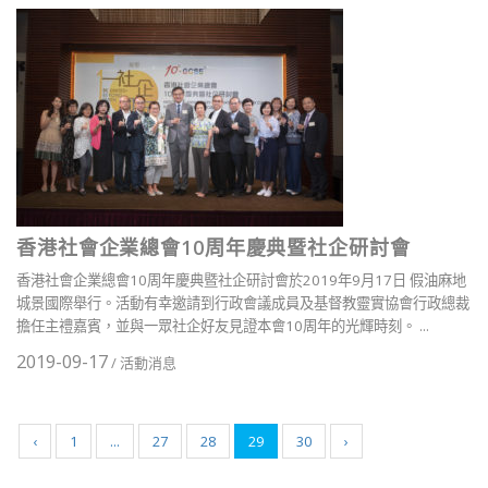
香港社會企業總會10周年慶典暨社企研討會
香港社會企業總會10周年慶典暨社企研討會於2019年9月17日 假油麻地
城景國際舉行。活動有幸邀請到行政會議成員及基督教靈實協會行政總裁
擔任主禮嘉賓，並與一眾社企好友見證本會10周年的光輝時刻。 ...
2019-09-17
/
活動消息
‹
1
...
27
28
29
30
›